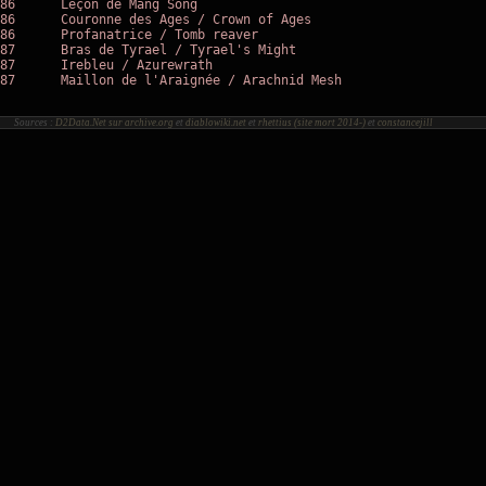
86	Leçon de Mang Song

86	Couronne des Ages / Crown of Ages

86	Profanatrice / Tomb reaver

87	Bras de Tyrael / Tyrael's Might

87	Irebleu / Azurewrath

87	Maillon de l'Araignée / Arachnid Mesh

Sources :
D2Data.Net sur archive.org
et
diablowiki.net
et
rhettius (site mort 2014-)
et
constancejill