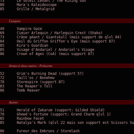
73	Le Soleil Levant / The Rising Sun

80	Mara's Kaleidoscope

85	Grille / Metalgrid

Casques
49	Vampire Gaze

69	Cimier Arlequin / Harlequin Crest (Shako)

73	Crâne géant / Giantskull (mais support de qlvl 84)

84	Oeil du Griffon Griffon's Eye (mais support 87)

85	Kira's Guardian

85	Visage d'Andariel / Andariel's Visage

86	Crown of Ages (CoA) (mais support 87)

Armes à deux mains - Polearms
52	Grim's Burning Dead (support 57)

72	Taill'os / Bonehew

78	Stormspire (support 87)

83	The Reaper's Toll

86	Tomb Reaver

Autres
51	Herald of Zakarum (support: Gilded Shield)

70	Gheed's Fortune (support: Grand Charm qlvl 1)

85	Rainbow Facet

85	Natalya's Mark (qlvl 22 mais son support est Scissors Suwayyah de qlvl 85)

86	Fureur des Embruns / Stormlash
