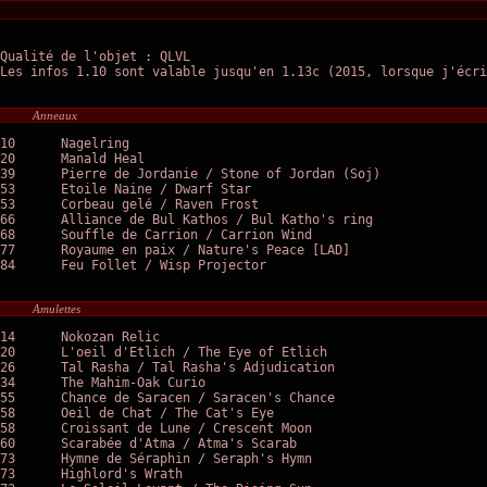
﻿Qualité de l'objet : QLVL

Les infos 1.10 sont valable jusqu'en 1.13c (2015, lorsque j'écri
Anneaux
10	Nagelring

20	Manald Heal

39	Pierre de Jordanie / Stone of Jordan (Soj)

53	Etoile Naine / Dwarf Star

53	Corbeau gelé / Raven Frost

66	Alliance de Bul Kathos / Bul Katho's ring

68	Souffle de Carrion / Carrion Wind

77	Royaume en paix / Nature's Peace [LAD]

84	Feu Follet / Wisp Projector

Amulettes
14	Nokozan Relic

20	L'oeil d'Etlich / The Eye of Etlich

26	Tal Rasha / Tal Rasha's Adjudication

34	The Mahim-Oak Curio

55	Chance de Saracen / Saracen's Chance

58	Oeil de Chat / The Cat's Eye

58	Croissant de Lune / Crescent Moon

60	Scarabée d'Atma / Atma's Scarab

73	Hymne de Séraphin / Seraph's Hymn

73	Highlord's Wrath
